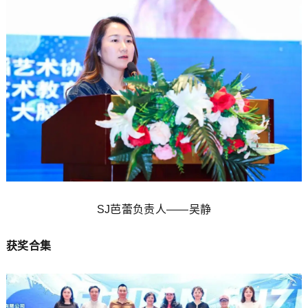
SJ芭蕾负责人——吴静
获奖合集