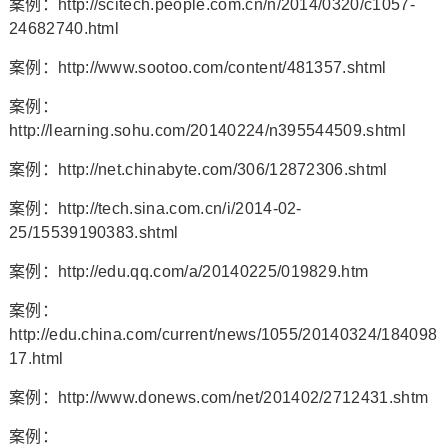
案例：http://scitech.people.com.cn/n/2014/0320/c1057-
24682740.html
案例：http://www.sootoo.com/content/481357.shtml
案例：
http://learning.sohu.com/20140224/n395544509.shtml
案例：http://net.chinabyte.com/306/12872306.shtml
案例：http://tech.sina.com.cn/i/2014-02-
25/15539190383.shtml
案例：http://edu.qq.com/a/20140225/019829.htm
案例：
http://edu.china.com/current/news/1055/20140324/184098
17.html
案例：http://www.donews.com/net/201402/2712431.shtm
案例：