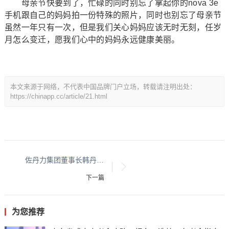
母亲节快要到了，忙碌的同时别忘了拿起你的nova 3e
手机跟自己的妈妈拍一份特殊的照片，同时也别忘了母亲节
虽然一年只有一次，但是我们关心妈妈应该无时无刻，任岁
月怎么变迁，愿我们心中的妈妈永远健康美丽。
本文来源于网络，不代表中国品牌门户立场，转载请注明出处：
https://chinapp.cc/article/21.html
佐丹力集团董事长韩丹：从“学徒工”到 “吉商突出贡献人物”
下一篇
为您推荐