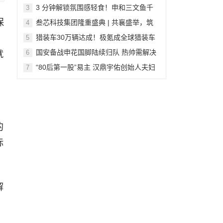
优势的加盟新选择
3 分钟解锁氛围感轻食！申和三文鱼千
3
层卷，酥到掉渣的深海美味谁能拒绝
保
叁芯科技集团隆重盛典 | 共襄盛举，筑
4
梦未来
猎装车30万辆达成！极氪成全球猎装车
5
第一品牌
国安备战申花国脚陆续归队 热帅需解决
6
就
间歇期后遗症
“80后第一股”易主 汉鼎宇佑创始人夫妇
7
为新东家打工？
的
标
解