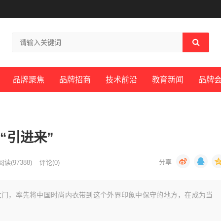
品牌聚焦
品牌招商
技术前沿
教育新闻
品牌
“引进来”
阅读
(97388)
评论(0)
，率先将中国时尚内衣带到这个外界印象中保守的地方，在成为当