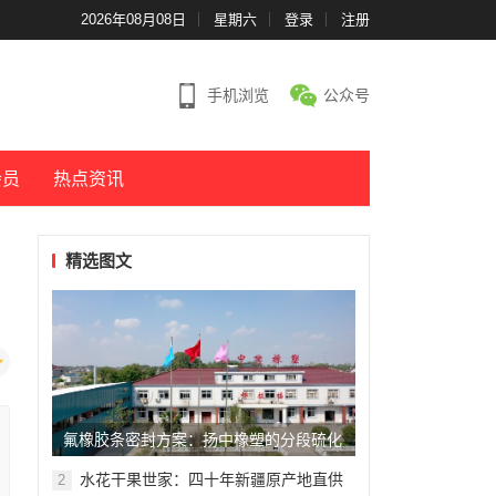
2026年08月08日
星期六
登录
注册
手机浏览
公众号
会员
热点资讯
精选图文
氟橡胶条密封方案：扬中橡塑的分段硫化
技术
水花干果世家：四十年新疆原产地直供
2