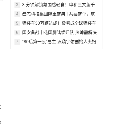
优势的加盟新选择
3 分钟解锁氛围感轻食！申和三文鱼千
3
层卷，酥到掉渣的深海美味谁能拒绝
叁芯科技集团隆重盛典 | 共襄盛举，筑
4
梦未来
猎装车30万辆达成！极氪成全球猎装车
5
第一品牌
国安备战申花国脚陆续归队 热帅需解决
6
间歇期后遗症
“80后第一股”易主 汉鼎宇佑创始人夫妇
7
为新东家打工？
次
，
统