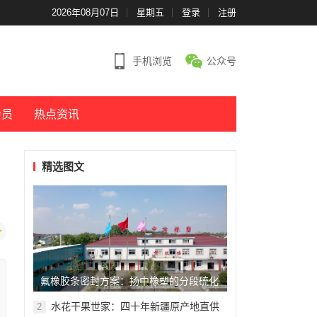
2026年08月07日
星期五
登录
注册
手机浏览
公众号
会员
热点资讯
精选图文
氟橡胶条密封方案：扬中橡塑的分段硫化
技术
水花干果世家：四十年新疆原产地直供
2