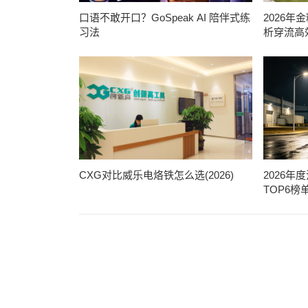
口语不敢开口？GoSpeak AI 陪伴式练
2026
习法
析穿流高
CXG对比威乐电烙铁怎么选(2026)
2026
TOP6榜