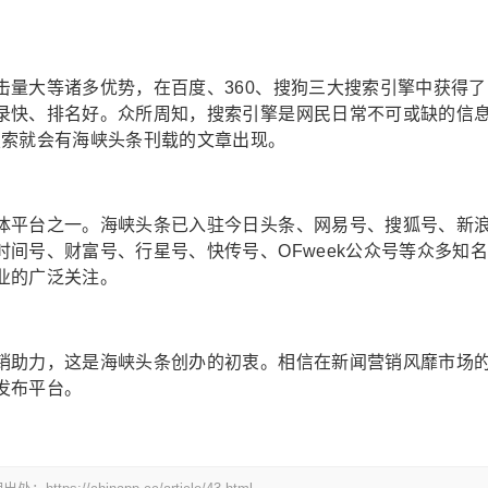
击量大等诸多优势，在百度、360、搜狗三大搜索引擎中获得了
录快、排名好。众所周知，搜索引擎是网民日常不可或缺的信
搜索就会有海峡头条刊载的文章出现。
体平台之一。海峡头条已入驻今日头条、网易号、搜狐号、新
间号、财富号、行星号、快传号、OFweek公众号等众多知
业的广泛关注。
销助力，这是海峡头条创办的初衷。相信在新闻营销风靡市场
发布平台。